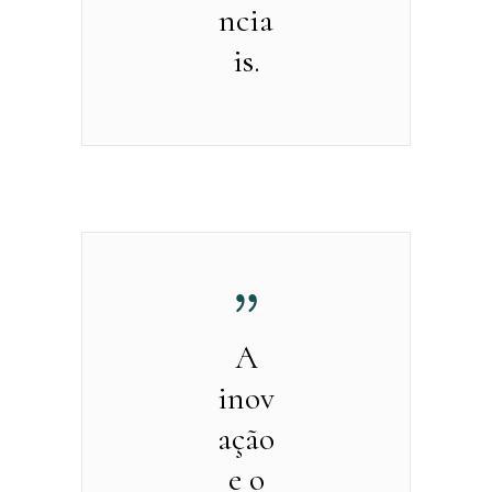
ncia
is.
A
inov
ação
e o