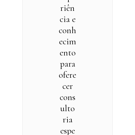
riên
cia e
conh
ecim
ento
para
ofere
cer
cons
ulto
ria
espe