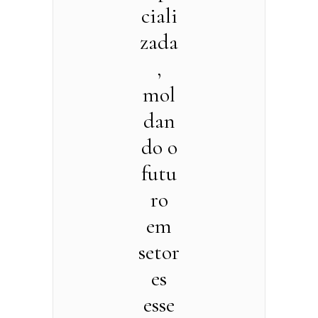
ciali
zada
,
mol
dan
do o
futu
ro
em
setor
es
esse