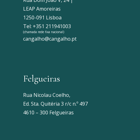
Rua Dom João V, 24 |
LEAP Amoreiras
1250-091 Lisboa
Tel: +351 211941003
(chamada rede fixa nacional)
cangalho@cangalho.pt
Felgueiras
Rua Nicolau Coelho,
Ed. Sta. Quitéria 3 r/c n.º 497
4610 – 300 Felgueiras